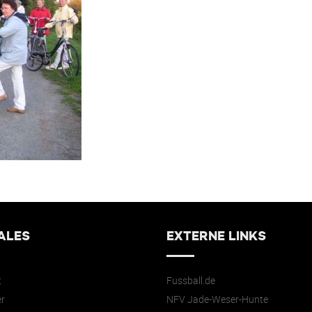
ALES
EXTERNE LINKS
t
Fussball.de
r
NFV Jade-Weser-Hunte