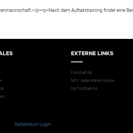
rrenmannschaft.</p><p>Nach dem Auftakttraining findet eine Bes
ALES
EXTERNE LINKS
t
Fussball.de
r
NFV Jade-Weser-Hunte
ok
myTischtennis
ram
Redakteurs-Login