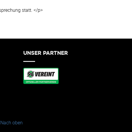
prechung statt. </p>
UNSER PARTNER
Nach oben