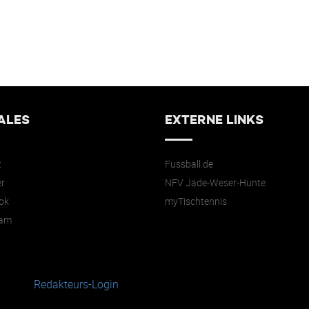
ALES
EXTERNE LINKS
t
Fussball.de
r
NFV Jade-Weser-Hunte
ok
myTischtennis
ram
Redakteurs-Login