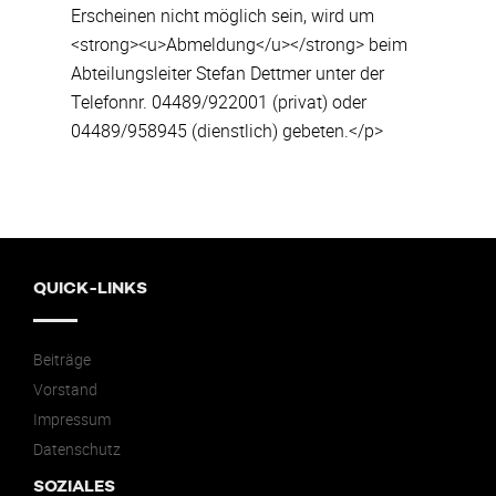
Erscheinen nicht möglich sein, wird um
<strong><u>Abmeldung</u></strong> beim
Abteilungsleiter Stefan Dettmer unter der
Telefonnr. 04489/922001 (privat) oder
04489/958945 (dienstlich) gebeten.</p>
QUICK-LINKS
Beiträge
Vorstand
Impressum
Datenschutz
SOZIALES