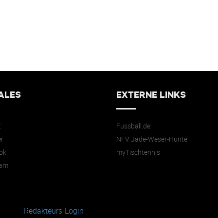
ALES
EXTERNE LINKS
t
Fussball.de
r
NFV Jade-Weser-Hunte
ok
myTischtennis
ram
Redakteurs-Login