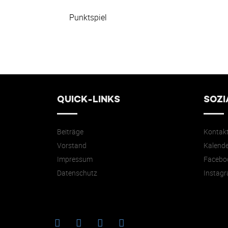
Punktspiel
QUICK-LINKS
SOZI
Beiträge
Kontak
Vorstand
Kalende
Impressum
Facebo
Datenschutz
Instag