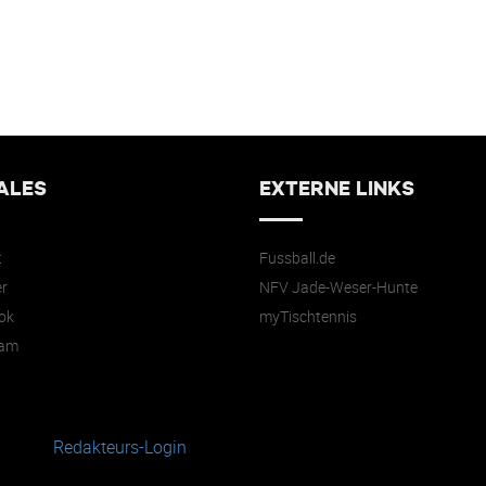
ALES
EXTERNE LINKS
t
Fussball.de
r
NFV Jade-Weser-Hunte
ok
myTischtennis
ram
Redakteurs-Login