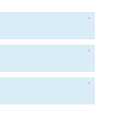
×
×
×