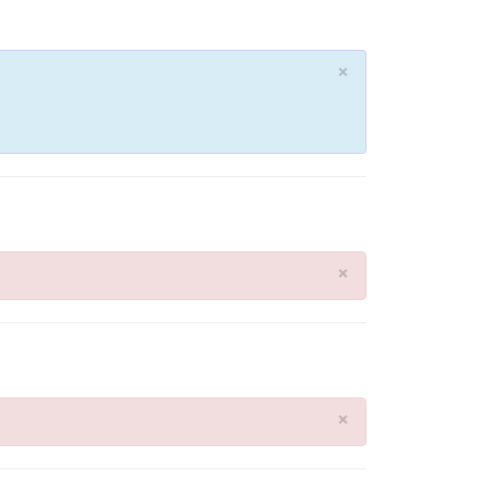
×
×
×