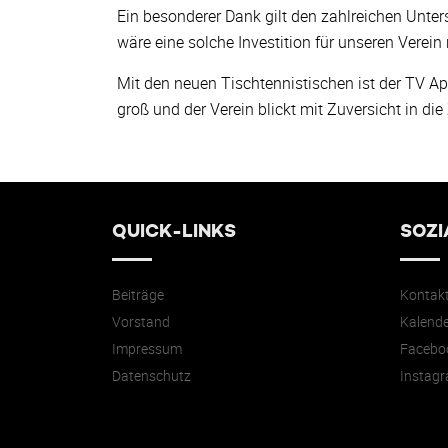
Ein besonderer Dank gilt den zahlreichen Unte
wäre eine solche Investition für unseren Verein 
Mit den neuen Tischtennistischen ist der TV Ap
groß und der Verein blickt mit Zuversicht in die
QUICK-LINKS
SOZI
Beiträge
Kontak
Vorstand
Kalende
Impressum
Facebo
Datenschutz
Instag