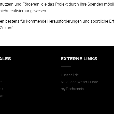
rstützern und Förderern, die das Projekt durch ihre Spenden m
nicht realisierbar gewesen.
en bestens für kommende Herausforderungen und sportliche Erfol
 Zukunft.
ALES
EXTERNE LINKS
t
Fussball.de
r
NFV Jade-Weser-Hunte
ok
myTischtennis
ram