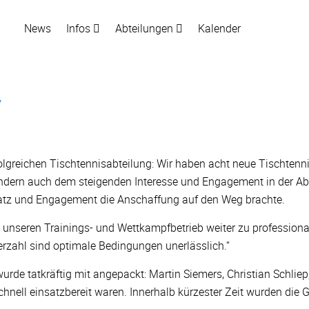
News
Infos
Abteilungen
Kalender
V
lgreichen Tischtennisabteilung: Wir haben acht neue Tischtennist
ondern auch dem steigenden Interesse und Engagement in der Abt
insatz und Engagement die Anschaffung auf den Weg brachte.
m unseren Trainings- und Wettkampfbetrieb weiter zu professional
rzahl sind optimale Bedingungen unerlässlich.“
de tatkräftig mit angepackt: Martin Siemers, Christian Schliep
chnell einsatzbereit waren. Innerhalb kürzester Zeit wurden die