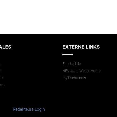
ALES
EXTERNE LINKS
t
Fussball.de
r
NFV Jade-Weser-Hunte
ok
myTischtennis
ram
Redakteurs-Login