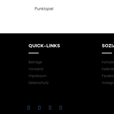
Punktspiel
QUICK-LINKS
SOZI
Beiträge
Kontak
Vorstand
Kalende
Impressum
Facebo
Datenschutz
Instag