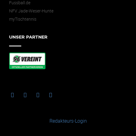
Fussball.de
NFV Jade-Weser-Hunte
myTischtennis
UNSER PARTNER
Redakteurs-Login