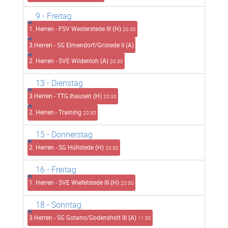
9
- Freitag
1. Herren - FSV Westerstede III (H)
20:30
3.Herren - SG Elmendorf/Gristede II (A)
2. Herren - SVE Wildenloh (A)
20:30
13
- Dienstag
3.Herren - TTG Ihausen (H)
20:30
2. Herren - Training
20:30
15
- Donnerstag
2. Herren - SG Hüllstede (H)
20:30
16
- Freitag
1. Herren - SVE Wiefelstede III (H)
20:30
18
- Sonntag
3.Herren - SG Gotano/Godensholt III (A)
11:30