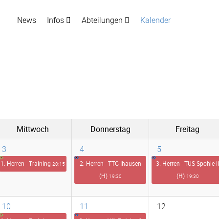
News
Infos
Abteilungen
Kalender
Mittwoch
Donnerstag
Freitag
3
4
5
1. Herren - Training
2. Herren - TTG Ihausen
3. Herren - TUS Spohle II
20:15
(H)
(H)
19:30
19:30
10
11
12