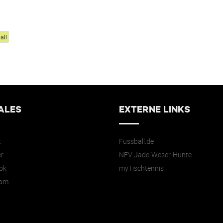
all
ALES
EXTERNE LINKS
t
Fussball.de
r
NFV Jade-Weser-Hunte
ok
myTischtennis
ram