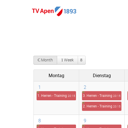
Month
Week
Montag
Dienstag
1
2
1. Herren - Training
3. Herren - Training
20:15
20:15
2. Herren - Training
20:15
8
9