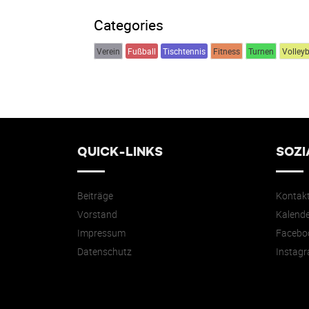
Categories
Verein
Fußball
Tischtennis
Fitness
Turnen
Volleyb
QUICK-LINKS
SOZI
Beiträge
Kontak
Vorstand
Kalende
Impressum
Facebo
Datenschutz
Instag