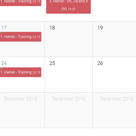
1. Herren - Training
2. Herren - VfL Zw'ahn II
20:15
(H)
19:30
17
18
19
1. Herren - Training
20:15
24
25
26
1. Herren - Training
20:15
Dezember 2010
Dezember 2010
Dezember 2010