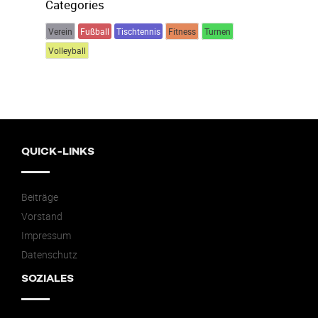
Categories
Verein
Fußball
Tischtennis
Fitness
Turnen
Volleyball
QUICK-LINKS
Beiträge
Vorstand
Impressum
Datenschutz
SOZIALES