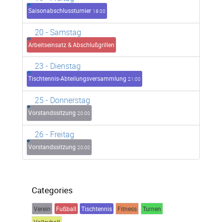
Saisonabschlussturnier
18:00
20
- Samstag
Arbeitseinsatz & Abschlußgrillen
23
- Dienstag
Tischtennis-Abteilungsversammlung
21:00
25
- Donnerstag
Vorstandssitzung
20:00
26
- Freitag
Vorstandssitzung
20:00
Categories
Verein
Fußball
Tischtennis
Fitness
Turnen