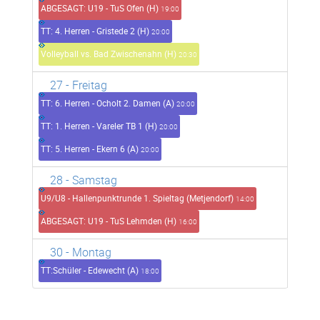
ABGESAGT: U19 - TuS Ofen (H)
19:00
TT: 4. Herren - Gristede 2 (H)
20:00
Volleyball vs. Bad Zwischenahn (H)
20:30
27
- Freitag
TT: 6. Herren - Ocholt 2. Damen (A)
20:00
TT: 1. Herren - Vareler TB 1 (H)
20:00
TT: 5. Herren - Ekern 6 (A)
20:00
28
- Samstag
U9/U8 - Hallenpunktrunde 1. Spieltag (Metjendorf)
14:00
ABGESAGT: U19 - TuS Lehmden (H)
16:00
30
- Montag
TT:Schüler - Edewecht (A)
18:00