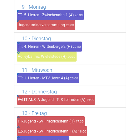
9
- Montag
TT: 5. Herren - Zwischenahn 1 (A)
20:00
Jugendtrainerversammlung
20:00
10
- Dienstag
TT: 4. Herren - Wittenberge 2 (H)
20:00
Volleyball vs. Wiefelstede (H)
20:30
11
- Mittwoch
TT: 1. Herren - MTV Jever 4 (A)
20:00
12
- Donnerstag
FÄLLT AUS: A-Jugend - TuS Lehmden (A)
19:00
13
- Freitag
F1-Jugend - SV Friedrichsfehn (H)
17:30
E2-Jugend - SV Friedrichsfehn II (A)
18:00