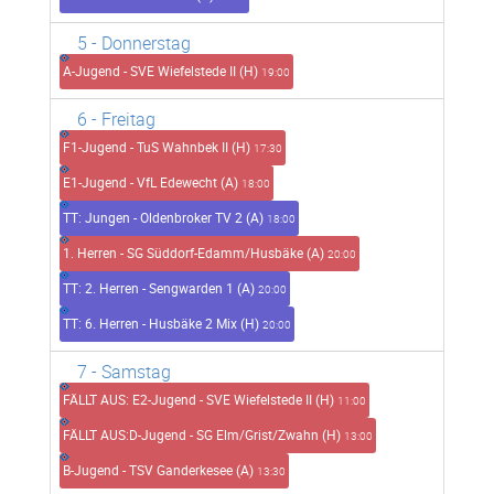
5
- Donnerstag
A-Jugend - SVE Wiefelstede II (H)
19:00
6
- Freitag
F1-Jugend - TuS Wahnbek II (H)
17:30
E1-Jugend - VfL Edewecht (A)
18:00
TT: Jungen - Oldenbroker TV 2 (A)
18:00
1. Herren - SG Süddorf-Edamm/Husbäke (A)
20:00
TT: 2. Herren - Sengwarden 1 (A)
20:00
TT: 6. Herren - Husbäke 2 Mix (H)
20:00
7
- Samstag
FÄLLT AUS: E2-Jugend - SVE Wiefelstede II (H)
11:00
FÄLLT AUS:D-Jugend - SG Elm/Grist/Zwahn (H)
13:00
B-Jugend - TSV Ganderkesee (A)
13:30