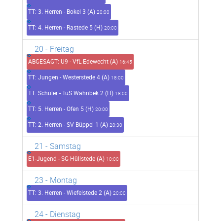
TT: 3. Herren - Bokel 3 (A)
20:00
TT: 4. Herren - Rastede 5 (H)
20:00
20
- Freitag
ABGESAGT: U9 - VfL Edewecht (A)
16:45
TT: Jungen - Westerstede 4 (A)
18:00
TT: Schüler - TuS Wahnbek 2 (H)
18:00
TT: 5. Herren - Ofen 5 (H)
20:00
TT: 2. Herren - SV Büppel 1 (A)
20:30
21
- Samstag
E1-Jugend - SG Hüllstede (A)
10:00
23
- Montag
TT: 3. Herren - Wiefelstede 2 (A)
20:00
24
- Dienstag