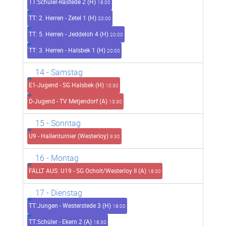
TT:Schüler-Rastede 2 (H)
18:00
TT: 2. Herren - Zetel 1 (H)
20:00
TT: 5. Herren - Jeddeloh 4 (H)
20:00
TT: 3. Herren - Halsbek 1 (H)
20:00
14
- Samstag
E1-Jugend - SG Halsbek (H)
10:30
D-Jugend - TV Metjendorf (A)
13:30
15
- Sonntag
U9 - Hallenturnier (Westerloy)
9:30
16
- Montag
FÄLLT AUS: U19 - SG Ocholt/Westerloy II (A)
18:30
17
- Dienstag
TT:Jungen - Westerstede 3 (H)
18:00
TT:Schüler - Ekern 2 (A)
18:30